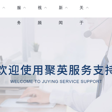
产
服
视
新
关
品
务
频
闻
于