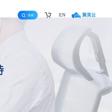
EN
聚英云
搜索